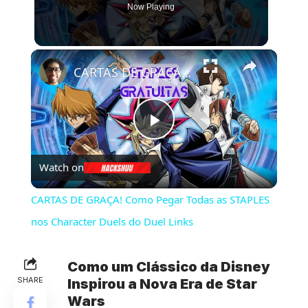
Now Playing
×
CARTAS DE GRAÇA! Como Pegar Todas as STAPLES nos Character Duels do Duel Links
Play
Watch on
Video
CARTAS DE GRAÇA! Como Pegar Todas as STAPLES
nos Character Duels do Duel Links
Como um Clássico da Disney
SHARE
Inspirou a Nova Era de Star
Wars