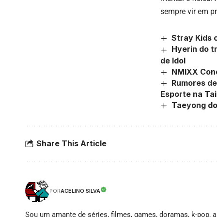
sempre vir em pr
Stray Kids
Hyerin do t
de Idol
NMIXX Conq
Rumores de
Esporte na Tai
Taeyong do
Share This Article
ACELINO SILVA
POR
Sou um amante de séries, filmes, games, doramas, k-pop, an