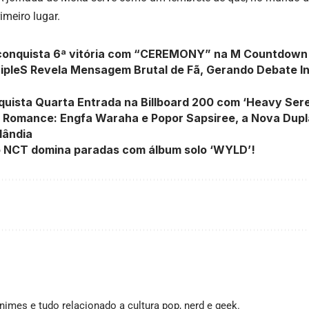
imeiro lugar.
 conquista 6ª vitória com “CEREMONY” na M Countdown
ripleS Revela Mensagem Brutal de Fã, Gerando Debate I
uista Quarta Entrada na Billboard 200 com ‘Heavy Ser
 Romance: Engfa Waraha e Popor Sapsiree, a Nova Dupl
lândia
 NCT domina paradas com álbum solo ‘WYLD’!
imes e tudo relacionado a cultura pop, nerd e geek.