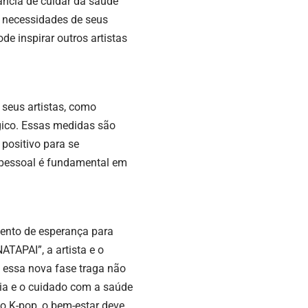
ância de cuidar da saúde
s necessidades de seus
de inspirar outros artistas
seus artistas, como
ógico. Essas medidas são
 positivo para se
e pessoal é fundamental em
ento de esperança para
TAPAI”, a artista e o
e essa nova fase traga não
ia e o cuidado com a saúde
o K-pop, o bem-estar deve