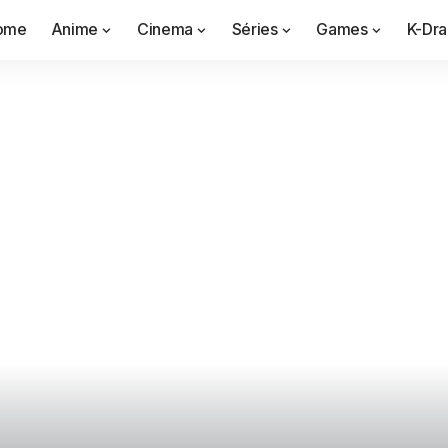
ome
Anime
Cinema
Séries
Games
K-Dr