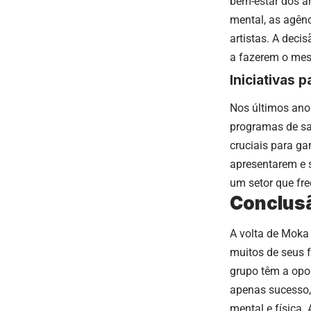
bem-estar dos ar
mental, as agên
artistas. A deci
a fazerem o me
Iniciativas 
Nos últimos ano
programas de saú
cruciais para ga
apresentarem e s
um setor que fre
Conclus
A volta de Moka
muitos de seus 
grupo têm a opor
apenas sucesso,
mental e física