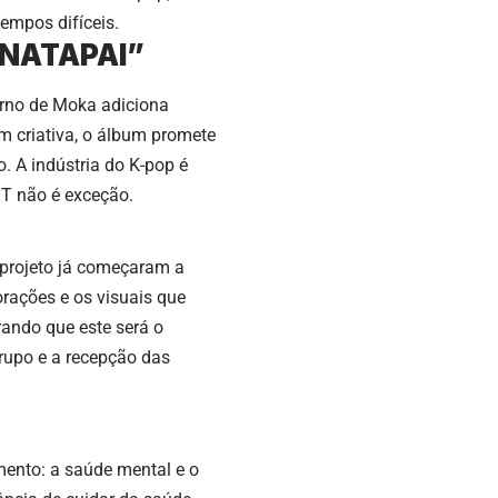
tempos difíceis.
INATAPAI”
rno de Moka adiciona
m criativa, o álbum promete
. A indústria do K-pop é
IT não é exceção.
 projeto já começaram a
orações e os visuais que
ando que este será o
grupo e a recepção das
mento: a saúde mental e o