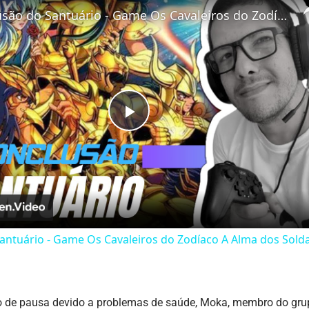
Conclusão do Santuário - Game Os Cavaleiros do Zodíaco A Alma dos Soldados - Dublado PT-BR 60fps
Play
Video
antuário - Game Os Cavaleiros do Zodíaco A Alma dos Sold
 de pausa devido a problemas de saúde, Moka, membro do grupo