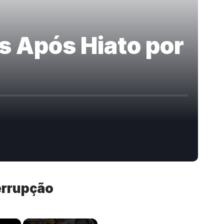
s Após Hiato por
errupção
×