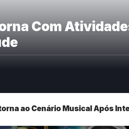
torna Com Atividade
úde
orna ao Cenário Musical Após Int