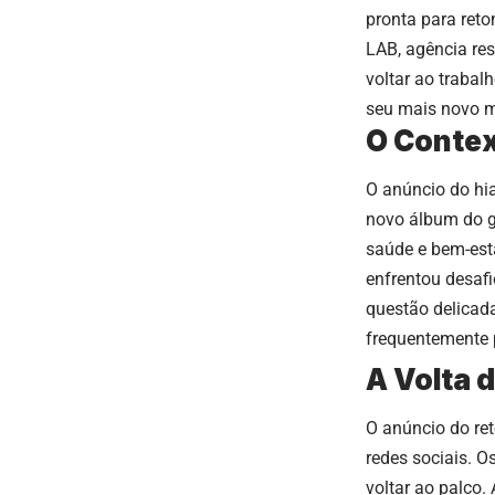
pronta para reto
LAB, agência re
voltar ao trabal
seu mais novo m
O Contex
O anúncio do hi
novo álbum do g
saúde e bem-est
enfrentou desaf
questão delicada
frequentemente 
A Volta 
O anúncio do re
redes sociais. O
voltar ao palco.