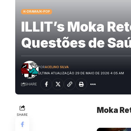
K-DRAMA/K-POP
ILLIT’s Moka Re
Questões de Sa
POR
ACELINO SILVA
ÚLTIMA ATUALIZAÇÃO 29 DE MAIO DE 2026 4:05 AM
SHARE
Moka Ret
SHARE