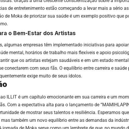
tistas. Graças a uma crescente conscientização sobre a import
cias de entretenimento estão começando a levar mais a sério a
são de Moka de priorizar sua saúde é um exemplo positivo que po
smo.
para o Bem-Estar dos Artistas
s, algumas empresas têm implementado iniciativas para apoiar 
de mental, horários de trabalho mais flexíveis e apoio psicol
rantir que os artistas estejam saudáveis e em um estado mental
e conectarem com seus fãs. O equilíbrio entre carreira e saúd
quentemente exige muito de seus ídolos.
ão
 ao ILLIT é um capítulo emocionante em sua carreira e um mom
fãs. Com a expectativa alta para o lançamento de “MAMIHLAPINA
tunidade de mostrar seus talentos e resiliência. Esperamos qu
 mas também um novo equilíbrio entre as demandas da indústr
. A jornada de Moka serve como um lembrete de que, no mundo d