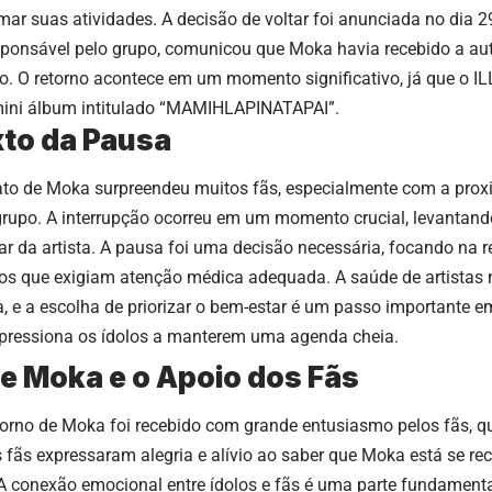
mar suas atividades. A decisão de voltar foi anunciada no dia 
sponsável pelo grupo, comunicou que Moka havia recebido a au
ho. O retorno acontece em um momento significativo, já que o ILL
ini álbum intitulado “MAMIHLAPINATAPAI”.
to da Pausa
ato de Moka surpreendeu muitos fãs, especialmente com a pro
rupo. A interrupção ocorreu em um momento crucial, levantan
ar da artista. A pausa foi uma decisão necessária, focando na 
ios que exigiam atenção médica adequada. A saúde de artista
, e a escolha de priorizar o bem-estar é um passo importante 
pressiona os ídolos a manterem uma agenda cheia.
de Moka e o Apoio dos Fãs
torno de Moka foi recebido com grande entusiasmo pelos fãs, 
s fãs expressaram alegria e alívio ao saber que Moka está se r
 A conexão emocional entre ídolos e fãs é uma parte fundamental