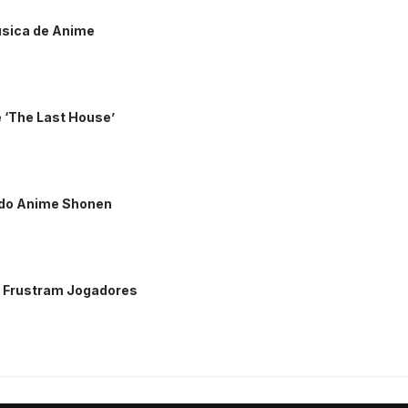
úsica de Anime
e ‘The Last House’
 do Anime Shonen
 Frustram Jogadores