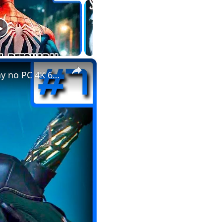
×
SPIDER MAN - Dr Octopus finalmente se revela!!! - Gameplay no PC 4K 60fps #parte7 #gaming