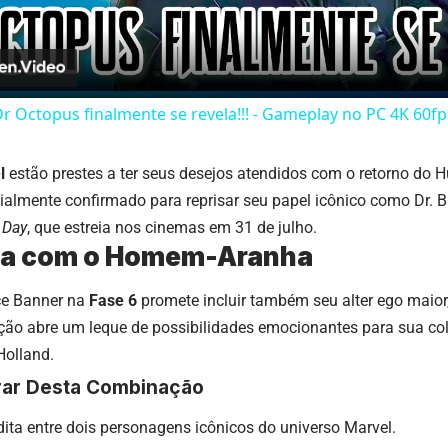
r Octopus finalmente se revela!!! - Gameplay no PC 4K 60f
l
estão prestes a ter seus desejos atendidos com o retorno do H
cialmente confirmado para reprisar seu papel icônico como Dr.
 Day
, que estreia nos cinemas em 31 de julho.
ria com o Homem-Aranha
uce Banner na
Fase 6
promete incluir também seu alter ego maior,
ição abre um leque de possibilidades emocionantes para sua 
olland.
rar Desta Combinação
dita entre dois personagens icônicos do universo Marvel.