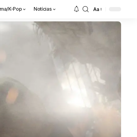
ama/K-Pop
Notícias
Aa