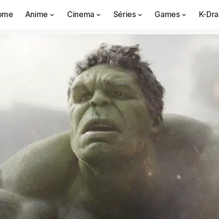
ome
Anime
Cinema
Séries
Games
K-Dr