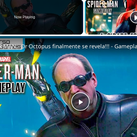
Now Playing
Play
Video