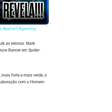
ps #parte7 #gaming
ulk às telonas. Mark
 Bruce Banner em
Spider-
 mais forte e mais verde, o
colaboração com o Homem-