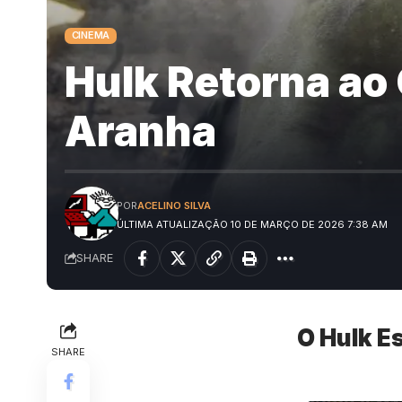
CINEMA
Hulk Retorna a
Aranha
POR
ACELINO SILVA
ÚLTIMA ATUALIZAÇÃO 10 DE MARÇO DE 2026 7:38 AM
SHARE
O Hulk E
SHARE