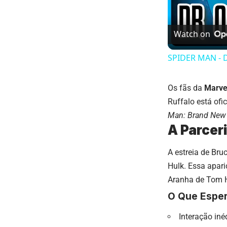
Watch on
SPIDER MAN - D
Os fãs da
Marve
Ruffalo está ofi
Man: Brand New
A Parce
A estreia de Br
Hulk. Essa apar
Aranha de Tom H
O Que Espe
Interação iné