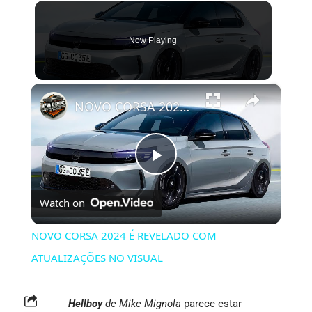
Now Playing
×
NOVO CORSA 2024 É REVELADO COM ATUALIZAÇÕES NO VISUAL
Play
Watch on
Video
NOVO CORSA 2024 É REVELADO COM
ATUALIZAÇÕES NO VISUAL
Hellboy
de Mike Mignola
parece estar