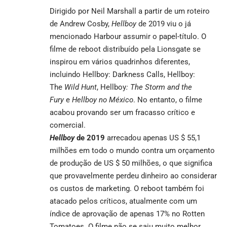
Dirigido por Neil Marshall a partir de um roteiro
de Andrew Cosby,
Hellboy
de 2019 viu o já
mencionado Harbour assumir o papel-título. O
filme de reboot distribuído pela Lionsgate se
inspirou em vários quadrinhos diferentes,
incluindo Hellboy: Darkness Calls, Hellboy:
The
Wild Hunt
, Hellboy
: The Storm and the
Fury
e
Hellboy no México
. No entanto, o filme
acabou provando ser um fracasso crítico e
comercial.
Hellboy
de 2019
arrecadou apenas US $ 55,1
milhões em todo o mundo contra um orçamento
de produção de US $ 50 milhões, o que significa
que provavelmente perdeu dinheiro ao considerar
os custos de marketing. O reboot também foi
atacado pelos críticos, atualmente com um
índice de aprovação de apenas 17% no Rotten
Tomatoes. O filme não se saiu muito melhor