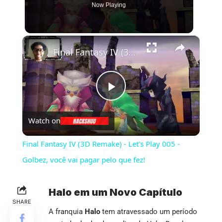
Now Playing
×
Final Fantasy IV (3D Remake) - Let's Play 005 - Golbez, você vai pagar pelo que fez!
Play
Watch on
Video
Final Fantasy IV (3D Remake) - Let's Play 005 -
Golbez, você vai pagar pelo que fez!
Halo em um Novo Capítulo
SHARE
A franquia
Halo
tem atravessado um período