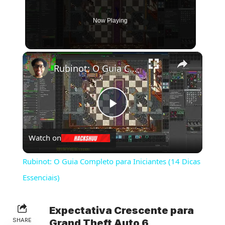
Now Playing
×
Rubinot: O Guia Completo para Iniciantes (14 Dicas Essenciais)
Play
Watch on
Video
Rubinot: O Guia Completo para Iniciantes (14 Dicas
Essenciais)
Expectativa Crescente para
SHARE
Grand Theft Auto 6