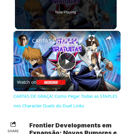
Now Playing
×
CARTAS DE GRAÇA! Como Pegar Todas as STAPLES nos Character Duels do Duel Links
Play
Watch on
Video
CARTAS DE GRAÇA! Como Pegar Todas as STAPLES
nos Character Duels do Duel Links
Frontier Developments em
SHARE
Expansão: Novos Rumores e