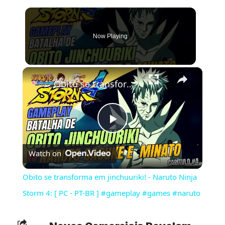
Now Playing
×
Obito se transforma em jinchuuriki! - Naruto Ninja Storm 4: [ PC - PT-BR ] #gameplay #games #naruto
Play
Watch on
Video
Obito se transforma em jinchuuriki! - Naruto Ninja
Storm 4: [ PC - PT-BR ] #gameplay #games #naruto