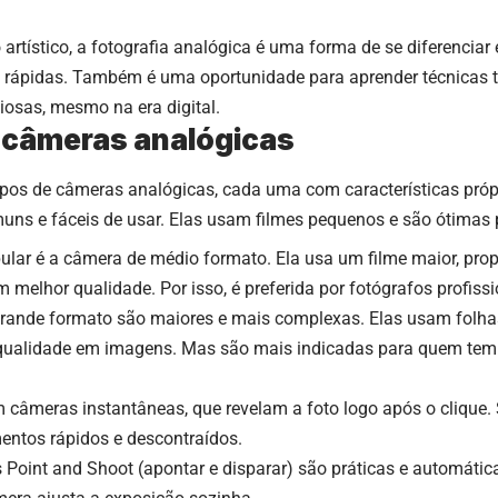
artístico, a fotografia analógica é uma forma de se diferenci
s rápidas. Também é uma oportunidade para aprender técnicas t
osas, mesmo na era digital.
 câmeras analógicas
tipos de câmeras analógicas, cada uma com características pró
ns e fáceis de usar. Elas usam filmes pequenos e são ótimas p
ular é a câmera de médio formato. Ela usa um filme maior, pr
 melhor qualidade. Por isso, é preferida por fotógrafos profissi
rande formato são maiores e mais complexas. Elas usam folhas 
alidade em imagens. Mas são mais indicadas para quem tem e
âmeras instantâneas, que revelam a foto logo após o clique. S
entos rápidos e descontraídos.
 Point and Shoot (apontar e disparar) são práticas e automática