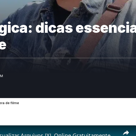
gica: dicas essenci
e
AM
ra de filme
🖼️ Como Visualizar Arquivos JXL Online Gratuitamente | Sem Necessidade De Instalação De Software