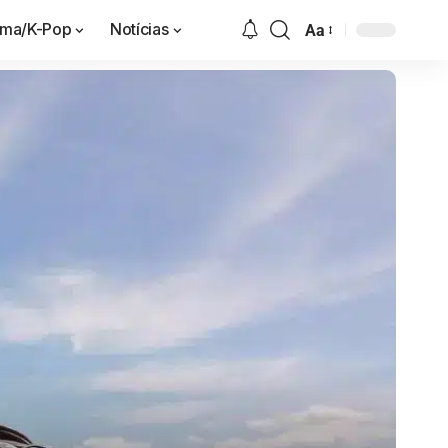
ama/K-Pop
Notícias
Aa