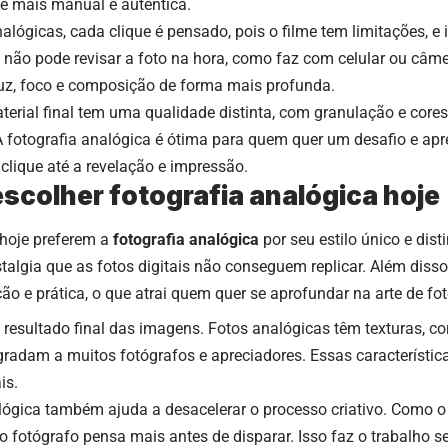
te mais manual e autêntica.
ógicas, cada clique é pensado, pois o filme tem limitações, e 
não pode revisar a foto na hora, como faz com celular ou câmera
luz, foco e composição de forma mais profunda.
terial final tem uma qualidade distinta, com granulação e cor
A fotografia analógica é ótima para quem quer um desafio e apr
 clique até a revelação e impressão.
escolher fotografia analógica hoje
hoje preferem a
fotografia analógica
por seu estilo único e dist
algia que as fotos digitais não conseguem replicar. Além disso,
ão e prática, o que atrai quem quer se aprofundar na arte de fot
 resultado final das imagens. Fotos analógicas têm texturas, c
gradam a muitos fotógrafos e apreciadores. Essas características
is.
lógica também ajuda a desacelerar o processo criativo. Como o
, o fotógrafo pensa mais antes de disparar. Isso faz o trabalho s