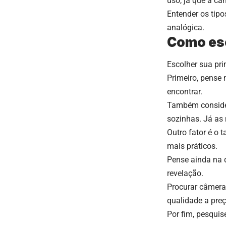
uso, já que a câ
Entender os tipo
analógica.
Como esc
Escolher sua pr
Primeiro, pense
encontrar.
Também consider
sozinhas. Já as 
Outro fator é o
mais práticos.
Pense ainda na d
revelação.
Procurar câmera
qualidade a preç
Por fim, pesquis