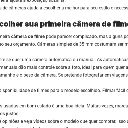
mera ajusta a exposição sozinha.
s de câmeras ajuda a escolher a melhor para seu estilo e neces
olher sua primeira câmera de film
imeira
câmera de filme
pode parecer complicado, mas alguns p
 no seu orçamento. Câmeras simples de 35 mm costumam ser mai
e se quer uma câmera automática ou manual. As automáticas
manuais dão mais controle sobre a foto, ideal para quem quer a
 tamanho e o peso da câmera. Se pretende fotografar em viagen
isponibilidade de filmes para o modelo escolhido. Filmar fácil d
s usadas em bom estado é uma boa ideia. Muitas vezes, marca
os justos.
e opiniões e veja vídeos sobre o modelo que quer comprar. Isso