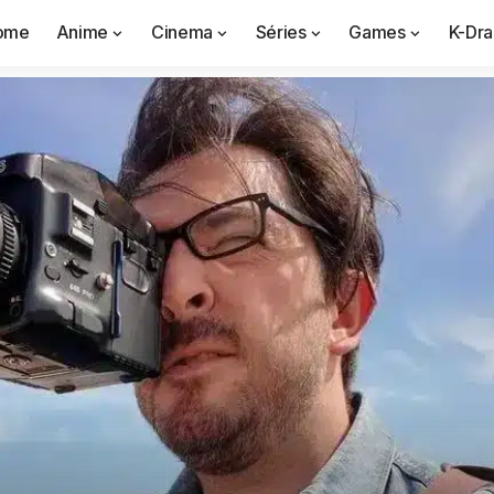
ome
Anime
Cinema
Séries
Games
K-Dr