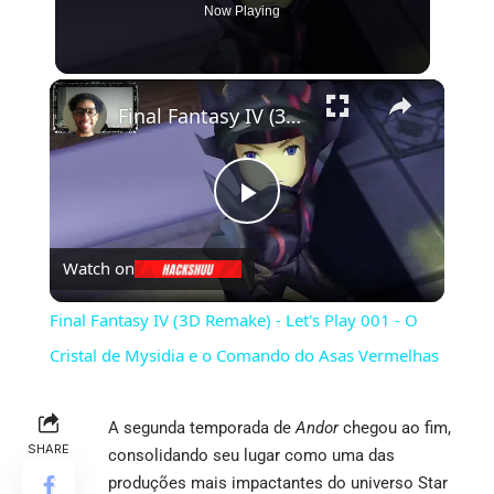
Now Playing
×
Final Fantasy IV (3D Remake) - Let's Play 001 - O Cristal de Mysidia e o Comando do Asas Vermelhas
Play
Watch on
Video
Final Fantasy IV (3D Remake) - Let's Play 001 - O
Cristal de Mysidia e o Comando do Asas Vermelhas
A segunda temporada de
Andor
chegou ao fim,
SHARE
consolidando seu lugar como uma das
produções mais impactantes do universo Star