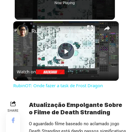
Now Playing
×
RubinOT: Onde fazer a task de Frost Dragon
Play
Watch on
Video
RubinOT: Onde fazer a task de Frost Dragon
Atualização Empolgante Sobre
SHARE
o Filme de Death Stranding
O aguardado filme baseado no aclamado jogo
Death Stranding
está dando passos significativos