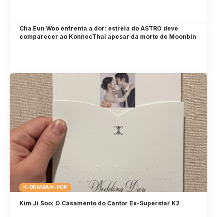
Cha Eun Woo enfrenta a dor: estrela do ASTRO deve
comparecer ao KonnecThai apesar da morte de Moonbin
K-DRAMA/K-POP
Kim Ji Soo: O Casamento do Cantor Ex-Superstar K2