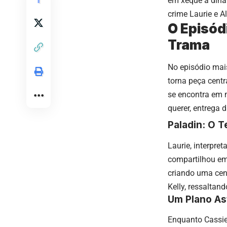
em xeque a dinâm
crime Laurie e A
O Episód
Trama
No episódio mais
torna peça centr
se encontra em m
querer, entrega
Paladin: O T
Laurie, interpre
compartilhou em 
criando uma cena
Kelly, ressaltan
Um Plano As
Enquanto Cassie