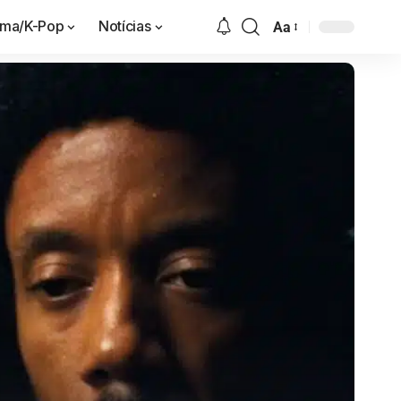
ama/K-Pop
Notícias
Aa