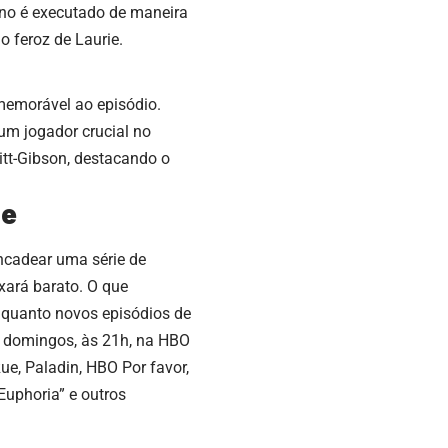
ano é executado de maneira
 feroz de Laurie.
memorável ao episódio.
m jogador crucial no
ritt-Gibson, destacando o
de
ncadear uma série de
xará barato. O que
nquanto novos episódios de
s domingos, às 21h, na HBO
ue, Paladin, HBO Por favor,
uphoria” e outros