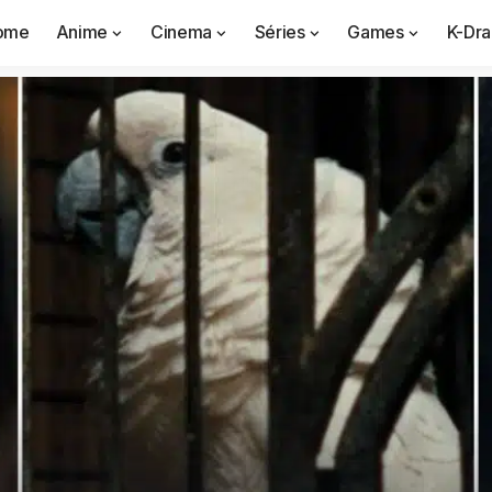
ome
Anime
Cinema
Séries
Games
K-Dr