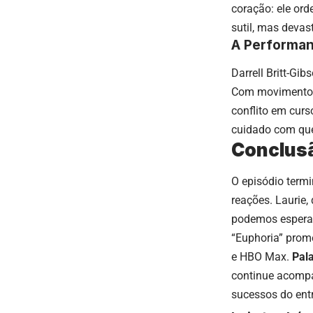
coração: ele or
sutil, mas devas
A Performan
Darrell Britt-G
Com movimentos 
conflito em curs
cuidado com que 
Conclusã
O episódio term
reações. Laurie,
podemos esperar
“Euphoria” prom
e HBO Max.
Pal
continue acompa
sucessos do ent