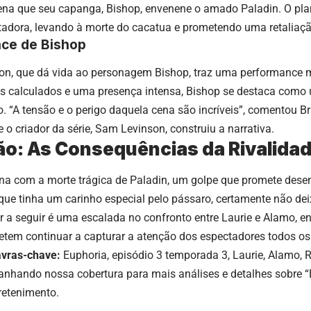
dena que seu capanga, Bishop, envenene o amado Paladin. O pl
tadora, levando à morte do cacatua e prometendo uma retaliação
ce de Bishop
ibson, que dá vida ao personagem Bishop, traz uma performance 
calculados e uma presença intensa, Bishop se destaca como u
o. “A tensão e o perigo daquela cena são incríveis”, comentou B
o criador da série, Sam Levinson, construiu a narrativa.
o: As Consequências da Rivalida
ina com a morte trágica de Paladin, um golpe que promete dese
 que tinha um carinho especial pelo pássaro, certamente não dei
 a seguir é uma escalada no confronto entre Laurie e Alamo, e
etem continuar a capturar a atenção dos espectadores todos o
avras-chave:
Euphoria, episódio 3 temporada 3, Laurie, Alamo, R
nhando nossa cobertura para mais análises e detalhes sobre “E
retenimento.