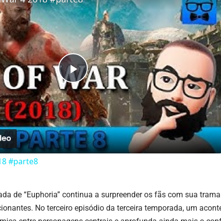
Play
Video
18 #parte8
da de “Euphoria” continua a surpreender os fãs com sua trama 
nantes. No terceiro episódio da terceira temporada, um acont