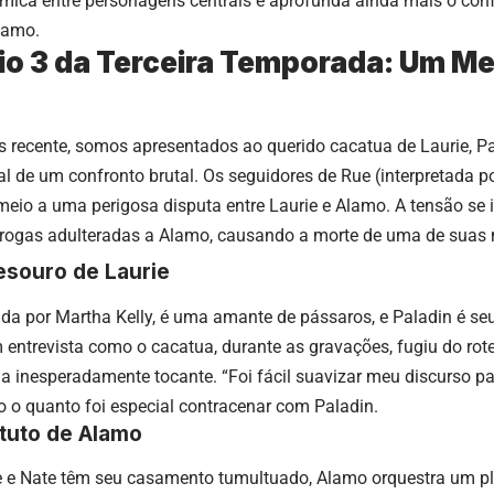
ica entre personagens centrais e aprofunda ainda mais o confl
lamo.
io 3 da Terceira Temporada: Um Me
 recente, somos apresentados ao querido cacatua de Laurie, Pal
al de um confronto brutal. Os seguidores de Rue (interpretada 
eio a uma perigosa disputa entre Laurie e Alamo. A tensão se 
 drogas adulteradas a Alamo, causando a morte de uma de suas 
esouro de Laurie
tada por Martha Kelly, é uma amante de pássaros, e Paladin é seu 
entrevista como o cacatua, durante as gravações, fugiu do rote
 inesperadamente tocante. “Foi fácil suavizar meu discurso par
do o quanto foi especial contracenar com Paladin.
tuto de Alamo
 e Nate têm seu casamento tumultuado, Alamo orquestra um pla