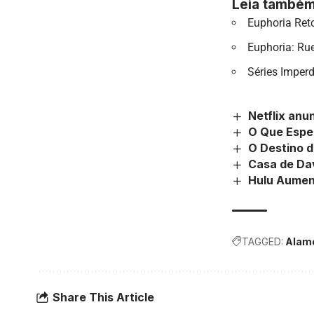
Leia também
Euphoria Ret
Euphoria: Ru
Séries Imper
Netflix anu
O Que Espe
O Destino 
Casa de Dav
Hulu Aumen
TAGGED:
Alam
Share This Article