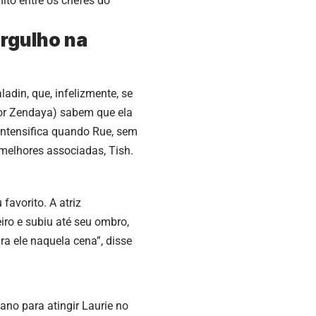
ito entre os chefes do
rgulho na
adin, que, infelizmente, se
por Zendaya) sabem que ela
intensifica quando Rue, sem
melhores associadas, Tish.
favorito. A atriz
iro e subiu até seu ombro,
a ele naquela cena”, disse
no para atingir Laurie no