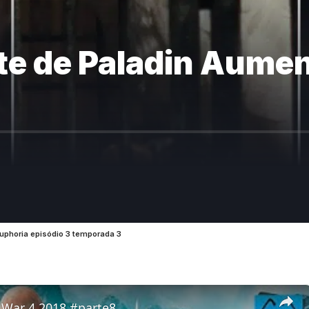
te de Paladin Aumen
Euphoria episódio 3 temporada 3
 War 4 2018 #parte8