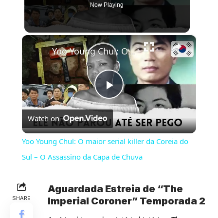
Now Playing
×
Yoo Young Chul: O maior serial killer da Coreia do Sul – O Assassino da Capa de Chuva
Play
Watch on
Video
Yoo Young Chul: O maior serial killer da Coreia do
Sul – O Assassino da Capa de Chuva
Aguardada Estreia de “The
SHARE
Imperial Coroner” Temporada 2