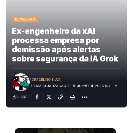
TECNOLOGIA
Ex-engenheiro da xAI
processa empresa por
demissão após alertas
sobre segurança da IA Grok
POR
ACELINO SILVA
ÚLTIMA ATUALIZAÇÃO 10 DE JUNHO DE 2026 8:41 PM
SHARE