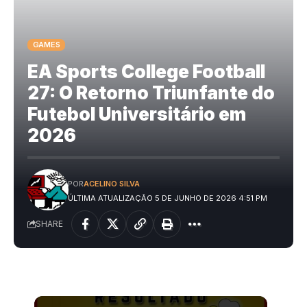
GAMES
EA Sports College Football
27: O Retorno Triunfante do
Futebol Universitário em
2026
POR
ACELINO SILVA
ÚLTIMA ATUALIZAÇÃO 5 DE JUNHO DE 2026 4:51 PM
SHARE