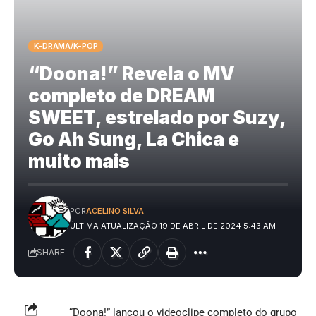
K-DRAMA/K-POP
“Doona!” Revela o MV
completo de DREAM
SWEET, estrelado por Suzy,
Go Ah Sung, La Chica e
muito mais
POR
ACELINO SILVA
ÚLTIMA ATUALIZAÇÃO 19 DE ABRIL DE 2024 5:43 AM
SHARE
“Doona!” lançou o videoclipe completo do grupo