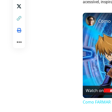
acessível, inspi
Watch on
Como FARMAR GO