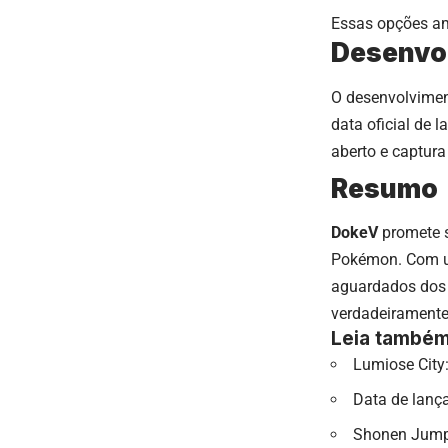
Essas opções am
Desenvol
O desenvolvime
data oficial de
aberto e captura
Resumo
DokeV
promete s
Pokémon. Com um
aguardados dos p
verdadeiramente
Leia também
Lumiose City
Data de lanç
Shonen Jump 