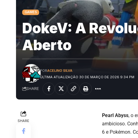
GAMES
DokeV: A Revolu
Aberto
POR
ACELINO SILVA
ÚLTIMA ATUALIZAÇÃO 30 DE MARÇO DE 2026 9:34 PM
SHARE
Pearl Abyss
, o 
SHARE
ambicioso. Conh
6
e Pokémon. Com