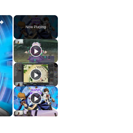
×
Now Playing