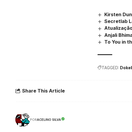
Kirsten Dun
Secretlab 
Atualização
Anjali Bhim
To You in t
TAGGED:
Doke
Share This Article
ACELINO SILVA
POR