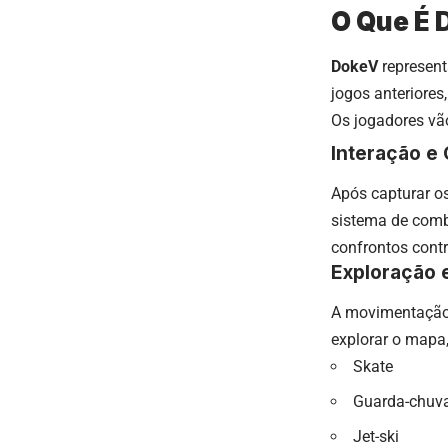
O Que É
DokeV
represent
jogos anteriores
Os jogadores vã
Interação e
Após capturar o
sistema de comba
confrontos cont
Exploração
A movimentaçã
explorar o mapa,
Skate
Guarda-chuv
Jet-ski