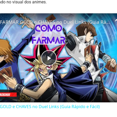
rado no visual dos animes.
Como FARMAR GOLD e CHAVES no Duel Links (Guia Rápido e Fácil)
Play
Video
LD e CHAVES no Duel Links (Guia Rápido e Fácil)