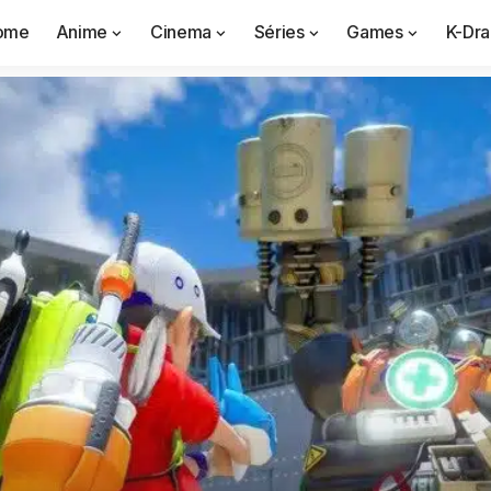
ome
Anime
Cinema
Séries
Games
K-Dr