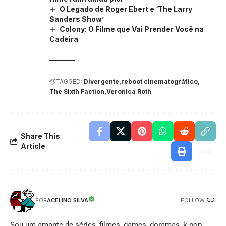
O Legado de Roger Ebert e ‘The Larry
Sanders Show’
Colony: O Filme que Vai Prender Você na
Cadeira
TAGGED:
Divergente
reboot cinematográfico
The Sixth Faction
Veronica Roth
Share This
Article
FOLLOW:
ACELINO SILVA
POR
Sou um amante de séries, filmes, games, doramas, k-pop,