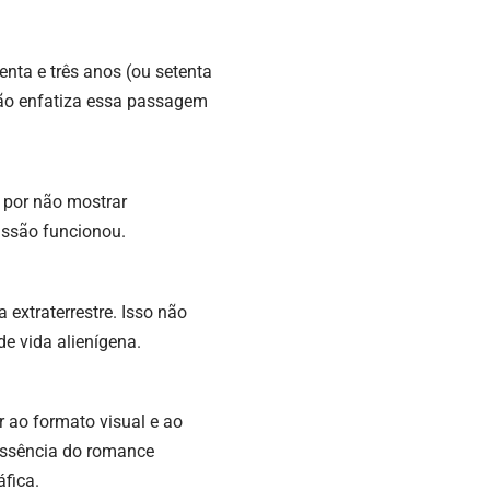
nta e três anos (ou setenta
não enfatiza essa passagem
a por não mostrar
issão funcionou.
 extraterrestre. Isso não
e vida alienígena.
 ao formato visual e ao
essência do romance
fica.