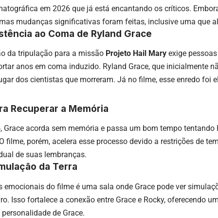
atográfica em 2026 que já está encantando os críticos. Embora
gumas mudanças significativas foram feitas, inclusive uma que alt
istência ao Coma de Ryland Grace
ção da tripulação para a missão
Projeto Hail Mary
exige pessoas
rtar anos em coma induzido. Ryland Grace, que inicialmente nã
gar dos cientistas que morreram. Já no filme, esse enredo foi e
ra Recuperar a Memória
vro, Grace acorda sem memória e passa um bom tempo tentando 
O filme, porém, acelera esse processo devido a restrições de 
dual de suas lembranças.
imulação da Terra
 emocionais do filme é uma sala onde Grace pode ver simulaçõ
ivro. Isso fortalece a conexão entre Grace e Rocky, oferecendo
 personalidade de Grace.