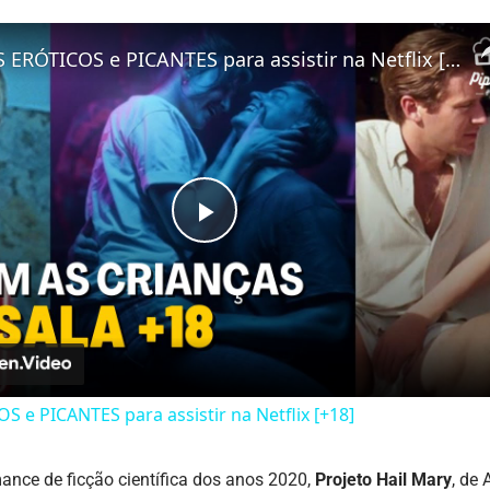
FILMES ERÓTICOS e PICANTES para assistir na Netflix [+18]
Play
Video
 e PICANTES para assistir na Netflix [+18]
mance de
ficção científica
dos anos 2020,
Projeto Hail Mary
, de