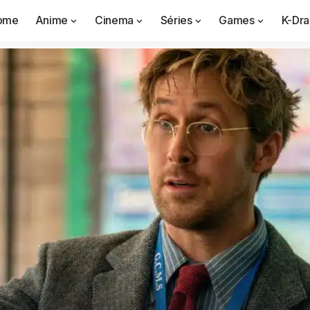
ome
Anime
Cinema
Séries
Games
K-Dr