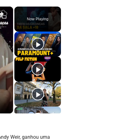
×
Now Playing
 Andy Weir, ganhou uma