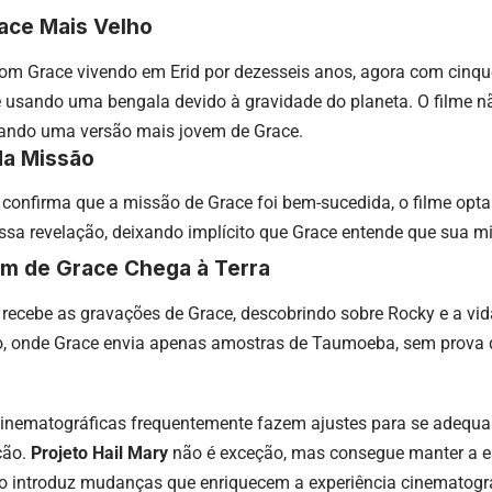
race Mais Velho
com Grace vivendo em Erid por dezesseis anos, agora com cinque
 e usando uma bengala devido à gravidade do planeta. O filme 
ando uma versão mais jovem de Grace.
da Missão
 confirma que a missão de Grace foi bem-sucedida, o filme opt
ssa revelação, deixando implícito que Grace entende que sua m
m de Grace Chega à Terra
a recebe as gravações de Grace, descobrindo sobre Rocky e a vida
ro, onde Grace envia apenas amostras de Taumoeba, sem prova d
inematográficas frequentemente fazem ajustes para se adequar
ção.
Projeto Hail Mary
não é exceção, mas consegue manter a 
to introduz mudanças que enriquecem a experiência cinematográ