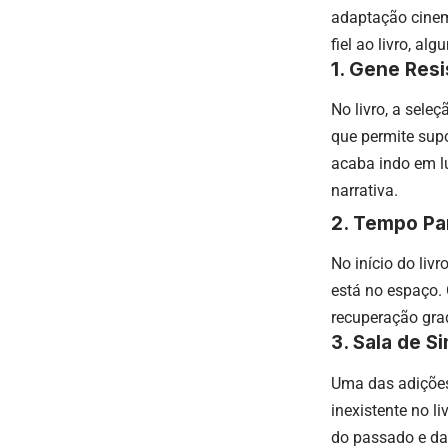
adaptação cinem
fiel ao livro, al
1. Gene Res
No livro, a sele
que permite supo
acaba indo em lu
narrativa.
2. Tempo Pa
No início do li
está no espaço. 
recuperação gra
3. Sala de S
Uma das adições
inexistente no l
do passado e da