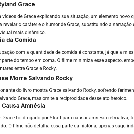
Ryland Grace
ra vídeos de Grace explicando sua situação, um elemento novo q
a a revelar o caráter e o humor de Grace, substituindo a narração
visual mais dinâmico.
cia da Comida
cupação com a quantidade de comida é constante, já que a missã
r parte do tempo em coma. O filme minimiza esse aspecto, embo
ntares entre Grace e Rocky.
ase Morre Salvando Rocky
nante do livro mostra Grace salvando Rocky, sofrendo feriment
alvando Grace, mas omite a reciprocidade desse ato heroico.
e Causa Amnésia
ue Grace foi drogado por Stratt para causar amnésia retroativa, f
do. O filme não detalha essa parte da história, apenas sugerin