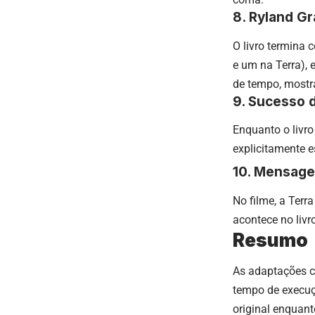
8. Ryland G
O livro termina 
e um na Terra),
de tempo, mostr
9. Sucesso 
Enquanto o livro
explicitamente e
10. Mensage
No filme, a Terr
acontece no liv
Resumo
As adaptações c
tempo de execu
original enquan