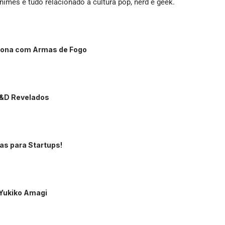
imes e tudo relacionado a cultura pop, nerd e geek.
ciona com Armas de Fogo
D&D Revelados
as para Startups!
 Yukiko Amagi