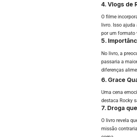
4. Vlogs de 
O filme incorpo
livro. Isso ajud
por um formato 
5. Importân
No livro, a preo
passaria a maio
diferenças alime
6. Grace Qu
Uma cena emocio
destaca Rocky s
7. Droga qu
O livro revela q
missão contraria
coma.