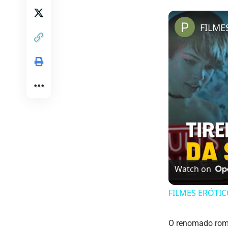
Watch on
FILMES ERÓTICOS
O renomado ro