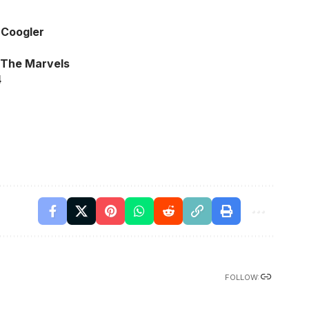
 Coogler
– The Marvels
4
FOLLOW: