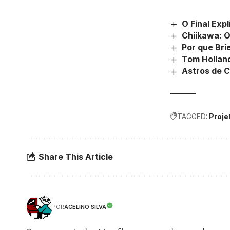
O Final Exp
Chiikawa: O
Por que Bri
Tom Holland
Astros de 
TAGGED:
Proje
Share This Article
ACELINO SILVA
POR