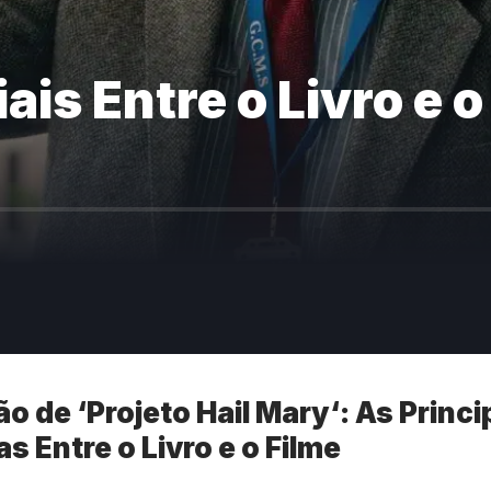
is Entre o Livro e o
o de ‘
Projeto Hail Mary
‘: As Princi
s Entre o Livro e o Filme