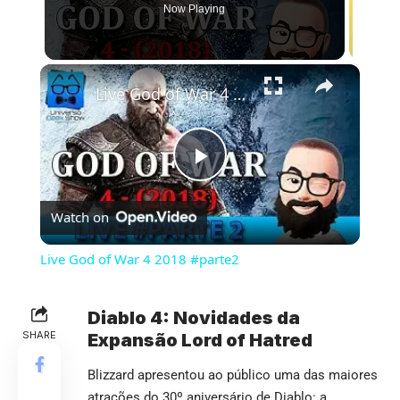
Now Playing
×
Live God of War 4 2018 #parte2
Play
Watch on
Video
Live God of War 4 2018 #parte2
Diablo 4: Novidades da
SHARE
Expansão Lord of Hatred
Blizzard apresentou ao público uma das maiores
atrações do 30º aniversário de Diablo: a