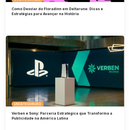
Como Desviar do Floradinn em Deltarune: Dicas e
Estratégias para Avançar na História
UNCATEGORIZED
Verben e Sony: Parceria Estratégica que Transforma a
Publicidade na América Latina