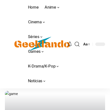
Home
Anime
Cinema
Séries
Aa
Games
K-Drama/K-Pop
Notícias