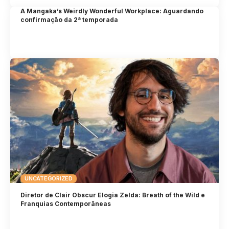
A Mangaka’s Weirdly Wonderful Workplace: Aguardando
confirmação da 2ª temporada
UNCATEGORIZED
Diretor de Clair Obscur Elogia Zelda: Breath of the Wild e
Franquias Contemporâneas