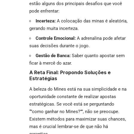
estão alguns dos principais desafios que você
pode enfrentar:
Incerteza:
A colocação das minas é aleatória,
gerando muita incerteza.
Controle Emocional:
A adrenalina pode afetar
suas decisões durante o jogo.
Gestão de Banca:
Saber quanto apostar sem
ficar à mercê do azar.
A Reta Final: Propondo Soluções e
Estratégias
A beleza do Mines está na sua simplicidade e na
oportunidade constante de realizar apostas
estratégicas. Se você está se perguntando
“”como ganhar no Mines?””, não se preocupe.
Existem métodos para maximizar suas chances,
mas é crucial lembrar-se de que não há