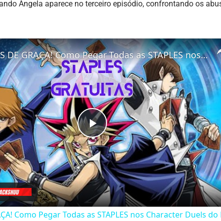
uando Angela aparece no terceiro episódio, confrontando os abus
CARTAS DE GRAÇA! Como Pegar Todas as STAPLES nos Character Duels do Duel Links
Play
Video
A! Como Pegar Todas as STAPLES nos Character Duels do 