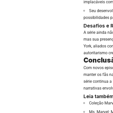
implacáveis com
Seu desenvol
possibilidades p
Desafios e R
A série ainda nã
mas sua presenç
York, aliados c
autoritarismo cr
Conclus
Com novos episód
manter os fãs na
série continua a
narrativas envol
Leia também
Coleção Marv
Ms. Marvel: 