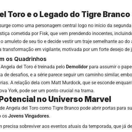
el Toro e o Legado do Tigre Branco
 surge como uma personagem central logo no início da segund
ustiça cometida por Fisk, que vem prendendo inocentes, incluin
o amuleto de seu tio e decide vestir um traje semelhante ao do 
transformação em vigilante, motivada por um forte desejo de j
om os Quadrinhos
Angela del Toro é treinada pelo
Demolidor
para assumir o papel
leta de desafios, e a série parece seguir um caminho similar, e
óprias. A relação dela com Matt Murdock, que se esconde enqua
ova York, pode ser um ponto crucial na trama.
Potencial no Universo Marvel
de Angela del Toro como Tigre Branco pode abrir portas para s
o os
Jovens Vingadores
.
 precisa sobreviver aos eventos atuais da temporada, que já 