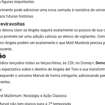
 figuras importantes.
vimento pode adicionar uma nova camada à narrativa do unive
ara futuras histórias.
eviravoltas
o deixou claro se Angela seguirá exatamente os passos de sua 
a promete ser uma adição valiosa ao elenco de vigilantes. Com
omo Angela podem ser exatamente o que Matt Murdock precisa pa
escente.
ão
ios lançados todas as terças-feiras, às 22h, no Disney+,
Demol
 expectativa sobre o destino de Angela del Toro e sua transfo
 expandir o universo Marvel de forma intrigante, adicionando 
ventes.
:
el MaXimum: Nostalgia e Ação Clássica
Marvel não tem planos para a 2ª temporada