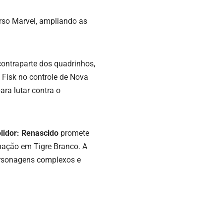
rso Marvel, ampliando as
contraparte dos quadrinhos,
 Fisk no controle de Nova
ra lutar contra o
idor: Renascido
promete
rmação em Tigre Branco. A
personagens complexos e