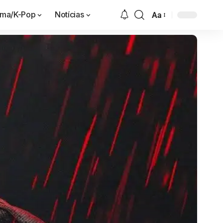
ama/K-Pop
Notícias
Aa