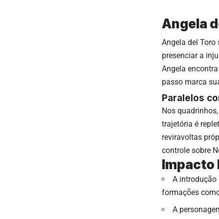
Angela d
Angela del Toro
presenciar a inj
Angela encontra 
passo marca sua 
Paralelos c
Nos quadrinhos, 
trajetória é rep
reviravoltas pr
controle sobre N
Impacto 
A introdução 
formações com
A personagem