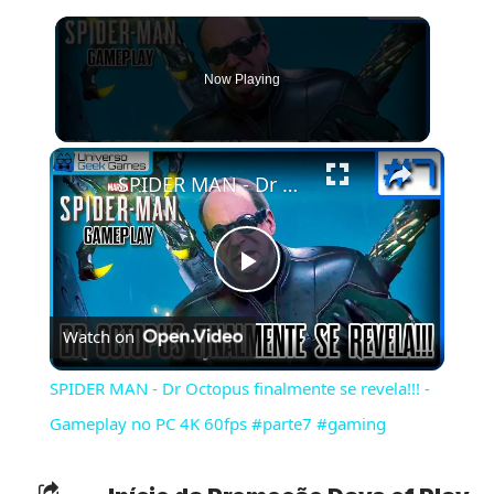
Now Playing
×
SPIDER MAN - Dr Octopus finalmente se revela!!! - Gameplay no PC 4K 60fps #parte7 #gaming
Play
Watch on
Video
SPIDER MAN - Dr Octopus finalmente se revela!!! -
Gameplay no PC 4K 60fps #parte7 #gaming