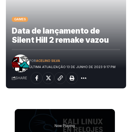
GAMES
Data de lançamento de
Silent Hill 2 remake vazou
POR
ACELINO SILVA
ÚLTIMA ATUALIZAÇÃO 13 DE JUNHO DE 2023 9:17 PM
SHARE
Now Playing