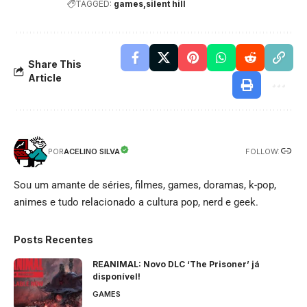
TAGGED:
games
silent hill
Share This
Article
FOLLOW:
ACELINO SILVA
POR
Sou um amante de séries, filmes, games, doramas, k-pop,
animes e tudo relacionado a cultura pop, nerd e geek.
Posts Recentes
REANIMAL: Novo DLC ‘The Prisoner’ já
disponível!
GAMES