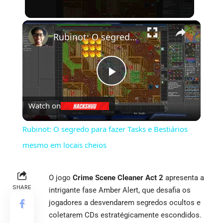
×
Rubinot: O segredo para fazer Tasks e Bestiários mesmo em locais cheios
Play
Watch on
Video
Rubinot: O segredo para fazer Tasks e Bestiários
mesmo em locais cheios
O jogo
Crime Scene Cleaner Act 2
apresenta a
SHARE
intrigante fase Amber Alert, que desafia os
jogadores a desvendarem segredos ocultos e
coletarem CDs estratégicamente escondidos.