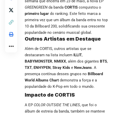
semana que encerra em 23 de maio, a nova EP
GREENGREEN
da banda
CORTIS
conquistou o
primeiro lugar
do ranking. Este feito marca a
primeira vez que um álbum da banda entra no top
10 da Billboard 200, solidificando sua crescente
popularidade no cenário musical global.
Outros Artistas em Destaque
Além de CORTIS, outros artistas que se
destacaram na lista incluem
ILLIT
,
BABYMONSTER
,
NMIXX
, além dos gigantes
BTS
,
TXT
,
ENHYPEN
,
Stray Kids
e
NewJeans
. A
presença contínua desses grupos no
Billboard
World Albums Chart
demonstra a força e a
popularidade do K-Pop em todo o mundo.
Impacto de CORTIS
A EP
COLOR OUTSIDE THE LINES
, que foi o
álbum de estreia da banda, também se manteve