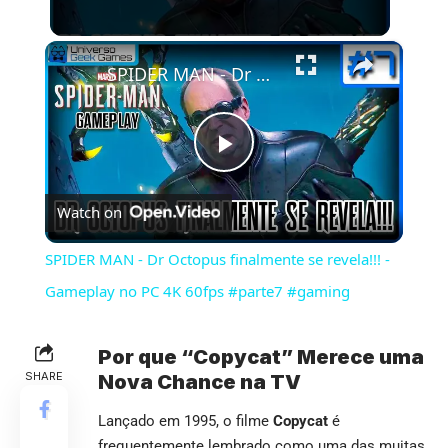
×
SPIDER MAN - Dr Octopus finalmente se revela!!! - Gameplay no PC 4K 60fps #parte7 #gaming
Play
Watch on
Video
SPIDER MAN - Dr Octopus finalmente se revela!!! -
Gameplay no PC 4K 60fps #parte7 #gaming
Por que “Copycat” Merece uma
SHARE
Nova Chance na TV
Lançado em 1995, o filme
Copycat
é
frequentemente lembrado como uma das muitas