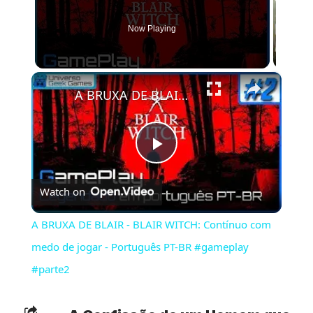
Now Playing
×
A BRUXA DE BLAIR - BLAIR WITCH: Contínuo com medo de jogar - Português PT-BR #gameplay #parte2
Play
Watch on
Video
A BRUXA DE BLAIR - BLAIR WITCH: Contínuo com
medo de jogar - Português PT-BR #gameplay
#parte2