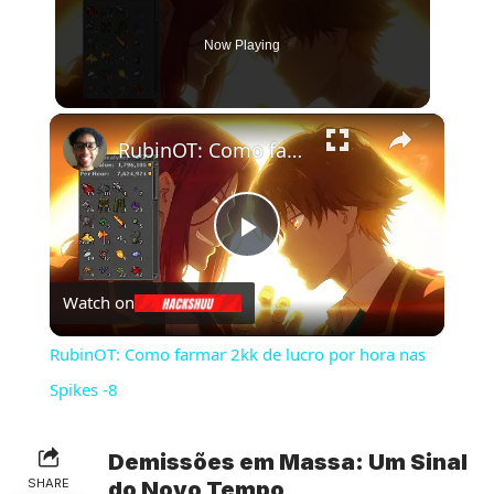
Now Playing
×
RubinOT: Como farmar 2kk de lucro por hora nas Spikes -8
Play
Watch on
Video
RubinOT: Como farmar 2kk de lucro por hora nas
Spikes -8
Demissões em Massa: Um Sinal
SHARE
do Novo Tempo