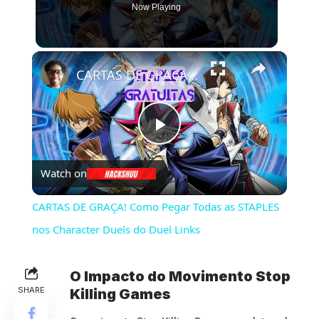
Now Playing
×
CARTAS DE GRAÇA! Como Pegar Todas as STAPLES nos Character Duels do Duel Links
Play
Watch on
Video
CARTAS DE GRAÇA! Como Pegar Todas as STAPLES
nos Character Duels do Duel Links
O Impacto do Movimento Stop
SHARE
Killing Games