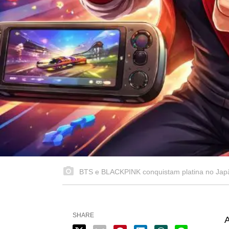
BTS e BLACKPINK conquistam platina no Jap
SHARE
A