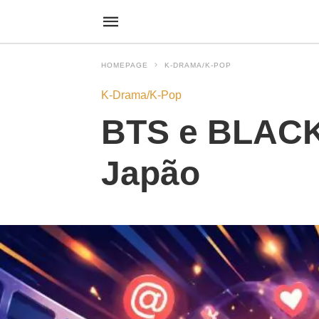
HOMEPAGE
K-DRAMA/K-POP
K-Drama/K-Pop
BTS e BLACK
Japão