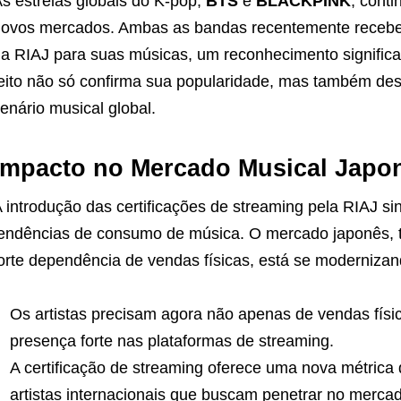
s estrelas globais do K-pop,
BTS
e
BLACKPINK
, cont
ovos mercados. Ambas as bandas recentemente recebera
a RIAJ para suas músicas, um reconhecimento significa
eito não só confirma sua popularidade, mas também des
enário musical global.
Impacto no Mercado Musical Japo
 introdução das certificações de streaming pela RIAJ s
endências de consumo de música. O mercado japonês, t
orte dependência de vendas físicas, está se moderniza
Os artistas precisam agora não apenas de vendas fís
presença forte nas plataformas de streaming.
A certificação de streaming oferece uma nova métrica
artistas internacionais que buscam penetrar no merca