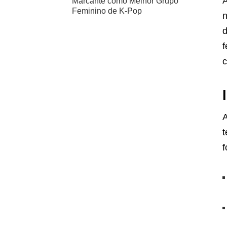
A
Marcante como Melhor Grupo
Feminino de K-Pop
n
d
f
c
A
t
f