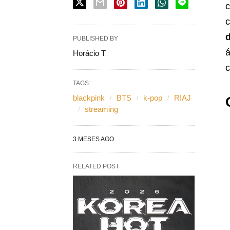
c
c
PUBLISHED BY
á
Horácio T
c
TAGS:
blackpink
BTS
k-pop
RIAJ
streaming
3 MESES AGO
RELATED POST