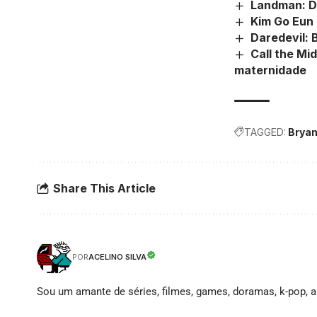
Landman: Dr
Kim Go Eun 
Daredevil: 
Call the Mi
maternidade
TAGGED:
Bryan
Share This Article
ACELINO SILVA
POR
Sou um amante de séries, filmes, games, doramas, k-pop, an