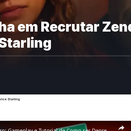
nha em Recrutar Zen
Starling
rice Starling
[LIVE] Balatro: Gameplay e Tutorial de Como ser Depressivo