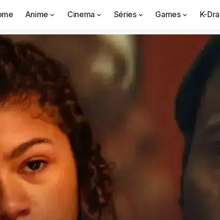
ome
Anime
Cinema
Séries
Games
K-Dr