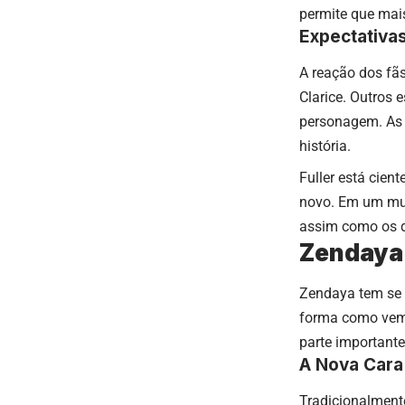
permite que mai
Expectativa
A reação dos fã
Clarice. Outros 
personagem. As 
história.
Fuller está cien
novo. Em um mund
assim como os d
Zendaya 
Zendaya tem se 
forma como vemo
parte important
A Nova Cara
Tradicionalment