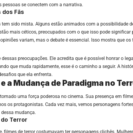
s pessoas se conectem com a narrativa.
s dos Fãs
s tem sido mista. Alguns estão animados com a possibilidade 
estão mais céticos, preocupados com o que isso pode significar
opiniões variam, mas o debate é essencial. Isso mostra que os
te dessas preocupações. Ele acredita que é possível honrar o le
o que muda rapidamente, esse é o caminho a seguir. A história
esafios que ela enfrenta.
e a Mudança de Paradigma no Terr
tornado uma força poderosa no cinema. Sua presença em filme
s os protagonistas. Cada vez mais, vemos personagens fortes
e dessa mudança.
 do Terror
e, filmes de terror costumavam ter personagens clichês. Mulhe