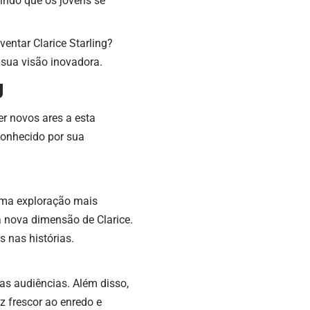
ndo que os jovens se
entar Clarice Starling?
 sua visão inovadora.
g
er novos ares a esta
conhecido por sua
 uma exploração mais
 nova dimensão de Clarice.
 nas histórias.
vas audiências. Além disso,
az frescor ao enredo e