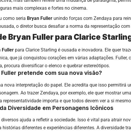
ctiva, mas também reflete uma mudança de paradigma, permiti
guras mais complexas e fortes no cinema.
u como seria
Bryan Fuller
unindo forças com Zendaya para reinv
ousada, o diretor busca desafiar a norma da representação com
e Bryan Fuller para Clarice Starlin
 Fuller
para Clarice Starling é ousada e inovadora. Ele quer traz
ca, que já conquistou corações em várias adaptações. Fuller, 
 procura diversificar o elenco e quebrar estereótipos.
 Fuller pretende com sua nova visão?
a nova interpretação do papel. Ele acredita que isso permitirá
sonagem. Ao trazer Zendaya, por exemplo, ele quer mostrar uma
 a representatividade importa e que todos devem ver a si mesmos
 da Diversidade em Personagens Icônicos
diversos ajuda a refletir a sociedade. Isso é vital para atrair no
 histórias diferentes e experiências diferentes. A diversidade tr