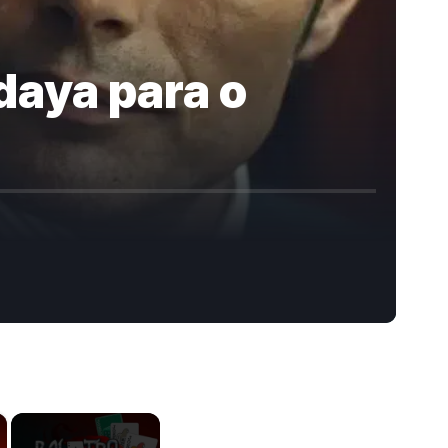
daya para o
×