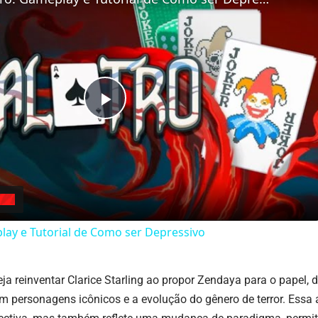
Play
Video
play e Tutorial de Como ser Depressivo
eja reinventar Clarice Starling ao propor Zendaya para o papel,
em personagens icônicos e a evolução do gênero de terror. Ess