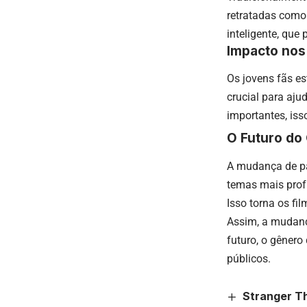
retratadas como 
inteligente, que
Impacto nos
Os jovens fãs e
crucial para aj
importantes, is
O Futuro do
A mudança de pa
temas mais prof
Isso torna os fi
Assim, a mudanç
futuro, o gênero
públicos.
Stranger T