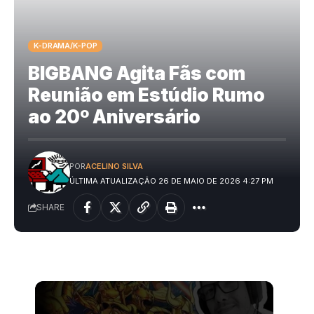
K-DRAMA/K-POP
BIGBANG Agita Fãs com
Reunião em Estúdio Rumo
ao 20º Aniversário
POR
ACELINO SILVA
ÚLTIMA ATUALIZAÇÃO 26 DE MAIO DE 2026 4:27 PM
SHARE