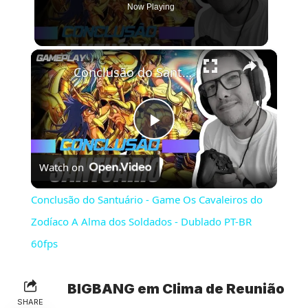
Now Playing
×
Conclusão do Santuário - Game Os Cavaleiros do Zodíaco A Alma dos Soldados - Dublado PT-BR 60fps
Play
Watch on
Video
Conclusão do Santuário - Game Os Cavaleiros do
Zodíaco A Alma dos Soldados - Dublado PT-BR
60fps
BIGBANG em Clima de Reunião
SHARE