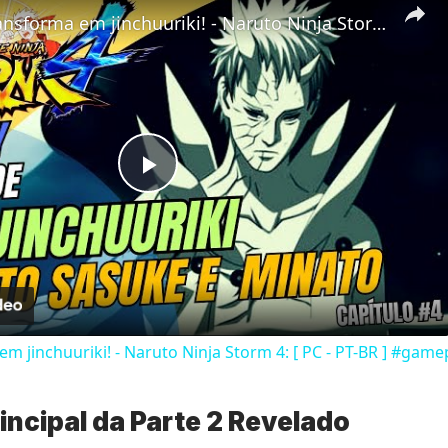
Obito se transforma em jinchuuriki! - Naruto Ninja Storm 4: [ PC - PT-BR ] #gameplay #games #naruto
Play
Video
em jinchuuriki! - Naruto Ninja Storm 4: [ PC - PT-BR ] #ga
rincipal da Parte 2 Revelado