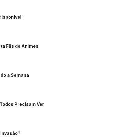
disponível!
ita Fãs de Animes
ndo a Semana
 Todos Precisam Ver
u Invasão?