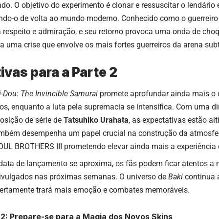
o. O objetivo do experimento é clonar e ressuscitar o lendári
zendo-o de volta ao mundo moderno. Conhecido como o guerreir
a respeito e admiração, e seu retorno provoca uma onda de cho
 uma crise que envolve os mais fortes guerreiros da arena sub
ivas para a Parte 2
i-Dou: The Invincible Samurai
promete aprofundar ainda mais o c
cos, enquanto a luta pela supremacia se intensifica. Com uma 
sição de série de
Tatsuhiko Urahata
, as expectativas estão alt
mbém desempenha um papel crucial na construção da atmosfe
OUL BROTHERS III prometendo elevar ainda mais a experiência 
ata de lançamento se aproxima, os fãs podem ficar atentos a m
ivulgados nas próximas semanas. O universo de
Baki
continua a
certamente trará mais emoção e combates memoráveis.
2: Prepare-se para a Magia dos Novos Skins