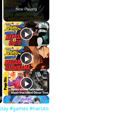
Now Playing
meplay #games #naruto