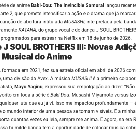
 série de anime
Baki-Dou: The Invincible Samurai
lançou recente
arte 2, que promete intensificar a ação e o drama que já marc
a canção de abertura intitulada
MUSASHI
, interpretada pela band
rramento
KATANA
, do grupo vocal e de dança J SOUL BROTHERS 
 programados para estrear na Netflix em 18 de junho de 2026.
 J SOUL BROTHERS III: Novas Adiç
 Musical do Anime
 formada em 2021, fez sua estreia oficial em abril de 2026 co
ge, uma divisão da Avex. A música
MUSASHI
é a primeira colab
alista,
Mayu Yaginu
, expressou sua empolgação ao dizer: “Não
orito em toda a série é
Baki-Dou
. Musashi Miyamoto versus Izo
ualquer luta que eu já vi. Isso me impactou profundamente —
 o mundo interior de uma pessoa se tornam visíveis. É a minha 
orta quantas vezes eu leia, sempre me anima. E agora, na era
ssa humilde banda tem a oportunidade de colocar música sobre