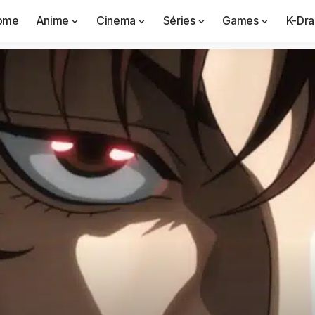
ome
Anime
Cinema
Séries
Games
K-Dr