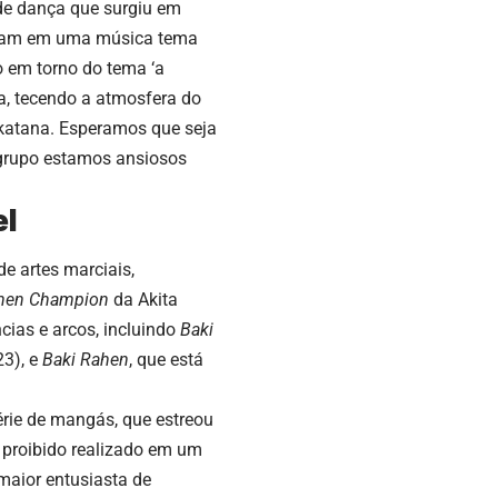
de dança que surgiu em
alham em uma música tema
 em torno do tema ‘a
a, tecendo a atmosfera do
katana. Esperamos que seja
 grupo estamos ansiosos
el
e artes marciais,
nen Champion
da Akita
cias e arcos, incluindo
Baki
3), e
Baki Rahen
, que está
rie de mangás, que estreou
o proibido realizado em um
 maior entusiasta de