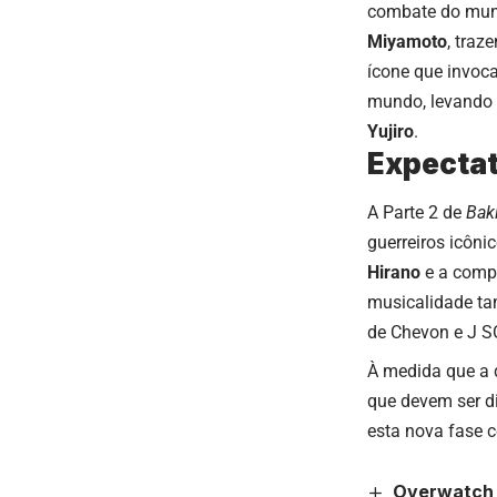
combate do mund
Miyamoto
, tra
ícone que invoc
mundo, levando a
Yujiro
.
Expectat
A Parte 2 de
Bak
guerreiros icôni
Hirano
e a compo
musicalidade ta
de Chevon e J S
À medida que a d
que devem ser d
esta nova fase 
Overwatch 