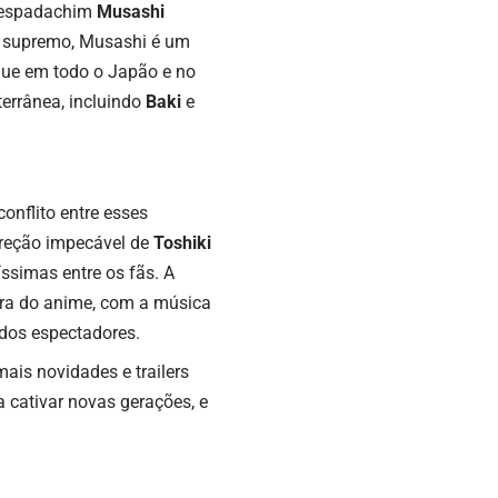
o espadachim
Musashi
o supremo, Musashi é um
que em todo o Japão e no
terrânea, incluindo
Baki
e
onflito entre esses
direção impecável de
Toshiki
íssimas entre os fãs. A
ra do anime, com a música
dos espectadores.
ais novidades e trailers
 cativar novas gerações, e