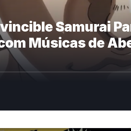
nvincible Samurai P
l com Músicas de Ab