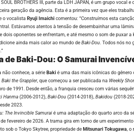
 J SOUL BROTHERS III, parte da LDH JAPAN, é um grupo vocal e 
ceira geração da agência. Esta é a primeira vez que eles trab
e o vocalista
Ryuji Imaichi
comentou: “Construímos esta canção
ntral. Estávamos atentos à tensão de desembainhar uma lâmin
dois oponentes se enfrentam, e até mesmo o som de puxar a 
dicione ainda mais calor ao mundo de
Baki-Dou
. Todos nós no
.”
ia de Baki-Dou: O Samurai Invencív
 não conhece, a série
Baki
é uma das mais icônicas do gênero d
m
Baki the Grappler
, que começou a ser publicada na
Weekly Sho
ro de 1991. Desde então, a franquia cresceu com várias sequên
ki Hanma
(2006-2012),
Baki-Dou
(2014-2018),
Bakidou
(2018-202
esde 2023.
u: The Invincible Samurai
é uma adaptação do quarto arco da sé
 de fevereiro de 2026. A trama gira em torno de um experiment
eto sob o Tokyo Skytree, propriedade de
Mitsunari Tokugawa
, o