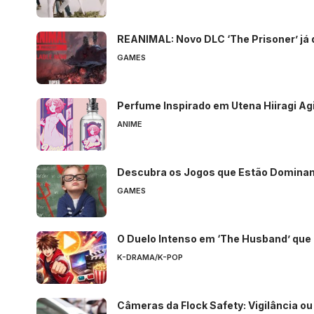
REANIMAL: Novo DLC ‘The Prisoner’ já 
GAMES
Perfume Inspirado em Utena Hiiragi Ag
ANIME
Descubra os Jogos que Estão Domina
GAMES
O Duelo Intenso em ‘The Husband’ que
K-DRAMA/K-POP
Câmeras da Flock Safety: Vigilância o