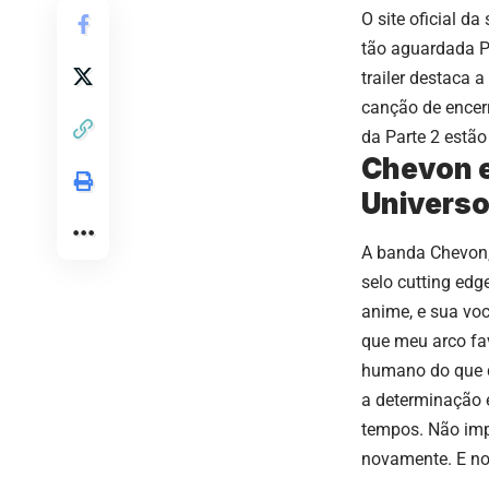
O site oficial da
tão aguardada P
trailer destaca 
canção de ence
da Parte 2 estão
Chevon e
Universo
A banda Chevon,
selo cutting ed
anime, e sua voc
que meu arco fav
humano do que q
a determinação e
tempos. Não imp
novamente. E no