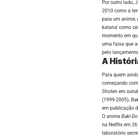
Por outro lado,
2010 como a ter
para um anime, 
katana’ como ce
momento em que 
uma faixa que a
pelo lançamento
A Histór
Para quem ainda
começando co
Shoten em outub
(1999-2005),
Ba
em publicação d
O anime
Baki-Do
na Netflix em 26
laboratório secr