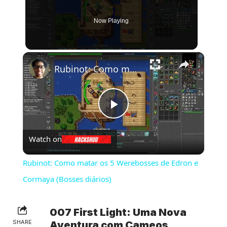
Now Playing
×
Rubinot: Como matar os 5 Werebosses de Edron e Cormaya (Bosses diários)
Play
Watch on
Video
Rubinot: Como matar os 5 Werebosses de Edron e
Cormaya (Bosses diários)
007 First Light: Uma Nova
SHARE
Aventura com Cameos