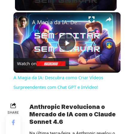
×
A Magia da IA: Descubra como Criar Vídeos Surpreendentes com Chat GPT e InVideo!
Play
Watch on
Video
A Magia da IA: Descubra como Criar Vídeos
Surpreendentes com Chat GPT e InVideo!
Anthropic Revoluciona o
SHARE
Mercado de IA com o Claude
Sonnet 4.6
Na última terça-feira, a Anthropic revelou o