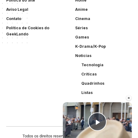
Politica do Site
Home
Aviso Legal
Anime
Contato
Cinema
Política de Cookies do
Séries
GeekLando
Games
K-Drama/K-Pop
Notícias
Tecnologia
Críticas
Quadrinhos
Listas
×
Play Vid
Todos os direitos reservados. Criado por
Acewebsites