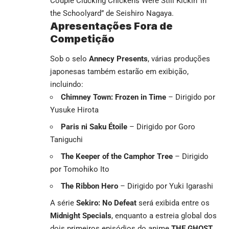
Couple Clucking Chickens Were Still Kickin’ in
the Schoolyard” de Seishiro Nagaya.
Apresentações Fora de
Competição
Sob o selo
Annecy Presents
, várias produções
japonesas também estarão em exibição,
incluindo:
Chimney Town: Frozen in Time
– Dirigido por
Yusuke Hirota
Paris ni Saku Étoile
– Dirigido por Goro
Taniguchi
The Keeper of the Camphor Tree
– Dirigido
por Tomohiko Ito
The Ribbon Hero
– Dirigido por Yuki Igarashi
A série
Sekiro: No Defeat
será exibida entre os
Midnight Specials
, enquanto a estreia global dos
dois primeiros episódios do anime
THE GHOST