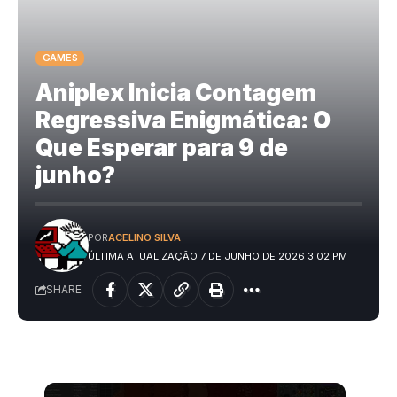
GAMES
Aniplex Inicia Contagem
Regressiva Enigmática: O
Que Esperar para 9 de
junho?
POR
ACELINO SILVA
ÚLTIMA ATUALIZAÇÃO 7 DE JUNHO DE 2026 3:02 PM
SHARE