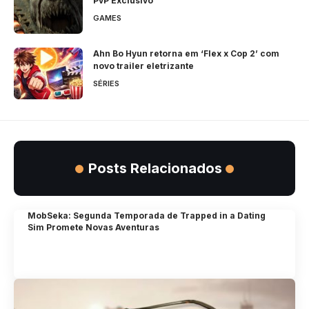
PvP Exclusivo
GAMES
Ahn Bo Hyun retorna em ‘Flex x Cop 2’ com
novo trailer eletrizante
SÉRIES
Posts Relacionados
MobSeka: Segunda Temporada de Trapped in a Dating
Sim Promete Novas Aventuras