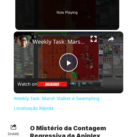
Now Playing
×
Weekly Task: Marsh Stalker e Swampling - Localização Rápida
Play
Watch on
Video
Weekly Task: Marsh Stalker e Swampling -
Localização Rápida
O Mistério da Contagem
SHARE
Regressiva da Aniplex