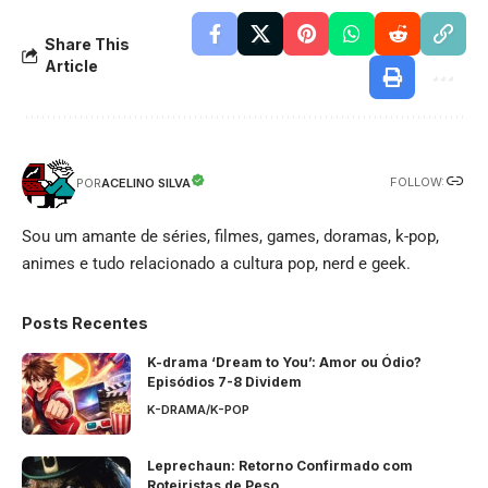
Share This
Article
FOLLOW:
ACELINO SILVA
POR
Sou um amante de séries, filmes, games, doramas, k-pop,
animes e tudo relacionado a cultura pop, nerd e geek.
Posts Recentes
K-drama ‘Dream to You’: Amor ou Ódio?
Episódios 7-8 Dividem
K-DRAMA/K-POP
Leprechaun: Retorno Confirmado com
Roteiristas de Peso