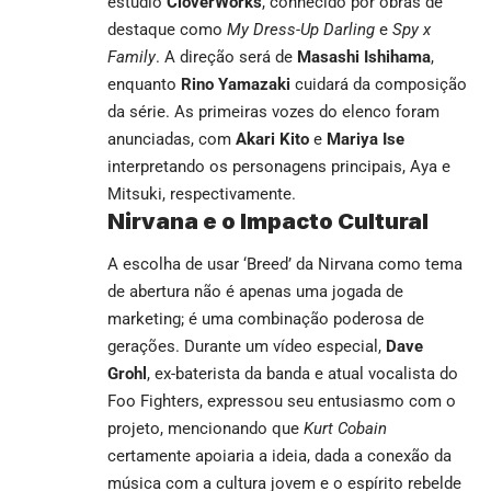
estúdio
CloverWorks
, conhecido por obras de
destaque como
My Dress-Up Darling
e
Spy x
Family
. A direção será de
Masashi Ishihama
,
enquanto
Rino Yamazaki
cuidará da composição
da série. As primeiras vozes do elenco foram
anunciadas, com
Akari Kito
e
Mariya Ise
interpretando os personagens principais, Aya e
Mitsuki, respectivamente.
Nirvana e o Impacto Cultural
A escolha de usar ‘Breed’ da Nirvana como tema
de abertura não é apenas uma jogada de
marketing; é uma combinação poderosa de
gerações. Durante um vídeo especial,
Dave
Grohl
, ex-baterista da banda e atual vocalista do
Foo Fighters, expressou seu entusiasmo com o
projeto, mencionando que
Kurt Cobain
certamente apoiaria a ideia, dada a conexão da
música com a cultura jovem e o espírito rebelde