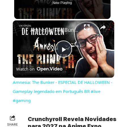
Now Playing
×
Amnesia: The Bunker - ESPECIAL DE HALLOWEEN - Gameplay legendado em Português BR #live #gaming
Play
Watch on
Video
Amnesia: The Bunker - ESPECIAL DE HALLOWEEN -
Gameplay legendado em Português BR #live
#gaming
Crunchyroll Revela Novidades
SHARE
para 2027 na Anime Expo