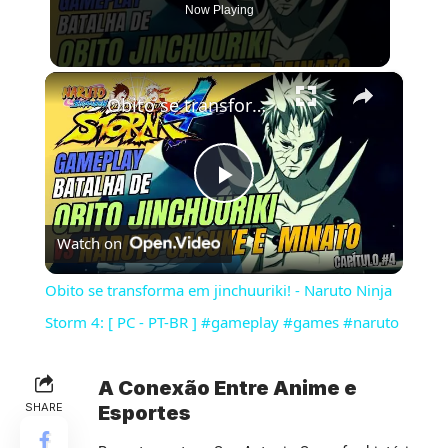
Now Playing
×
Obito se transforma em jinchuuriki! - Naruto Ninja Storm 4: [ PC - PT-BR ] #gameplay #games #naruto
Play
Watch on
Video
Obito se transforma em jinchuuriki! - Naruto Ninja
Storm 4: [ PC - PT-BR ] #gameplay #games #naruto
A Conexão Entre Anime e
SHARE
Esportes