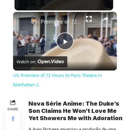
×
US: Premiere of 72 Hours At Paris Theatre in Manhattan 2.
Play
Watch on
Video
US: Premiere of 72 Hours At Paris Theatre in
Manhattan 2.
Nova Série Anime: The Duke’s
SHARE
Son Claims He Won’t Love Me
Yet Showers Me with Adoration
A Avex Pictures anunciou a produção de uma