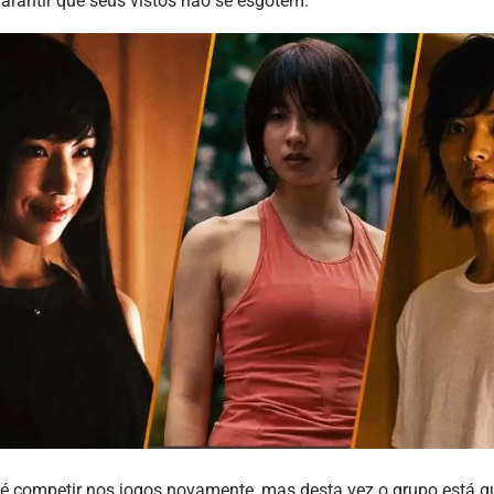
rantir que seus vistos não se esgotem.
 é competir nos jogos novamente, mas desta vez o grupo está q