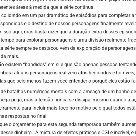
rentes áreas à medida que a série continua.
 colidindo em um par dramático de episódios para completar a
espondidas e o destino de nossos personagens finalmente revel
 isso aqui, mas basta dizer que a duração extra desses episódi
 tempo para explorar personagens e uma divisão realmente frac
ta série sempre se destacou vem da exploração de personagens
nda mais.
não existem “bandidos” em si e que são apenas pessoas tentand
 embora alguns personagens realizem atos hediondos e horríveis
das que pelo menos fazem você entender o porquê eles estão fa
 de batalhas numéricas mortais com a ameaça de um banho de 
 pega-pega, mas a tensão nunca se dissipa, mesmo quando a aç
iramente para incluir mais foco no motivo pelo qual todos est
as respostas no final.
 que o orçamento para esta segunda temporada também aument
esse dinheiro. A mistura de efeitos práticos e CGI é incrível, 