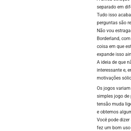
separado em dife
Tudo isso acaba
perguntas são r
Não vou estragar
Borderland, com
coisa em que es
expande isso ai
A ideia de que 
interessante e,
motivações sóli
Os jogos variam
simples jogo de
tensão muda lige
e obtemos algum
Você pode dizer
fez um bom uso d