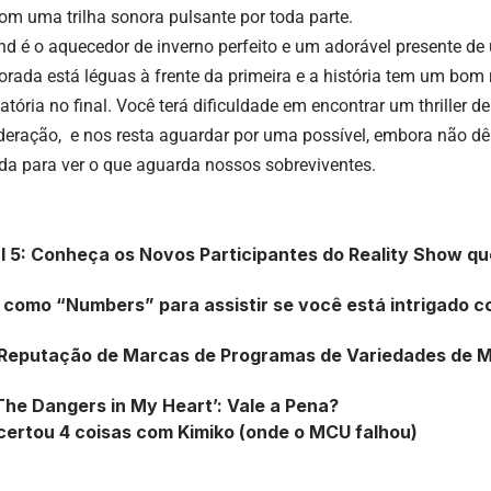
om uma trilha sonora pulsante por toda parte.
and é o aquecedor de inverno perfeito e um adorável presente de 
rada está léguas à frente da primeira e a história tem um bom 
atória no final. Você terá dificuldade em encontrar um thriller d
ração, e nos resta aguardar por uma possível, embora não dê p
da para ver o que aguarda nossos sobreviventes.
l 5: Conheça os Novos Participantes do Reality Show qu
como “Numbers” para assistir se você está intrigado c
 Reputação de Marcas de Programas de Variedades de Ma
‘The Dangers in My Heart’: Vale a Pena?
ertou 4 coisas com Kimiko (onde o MCU falhou)