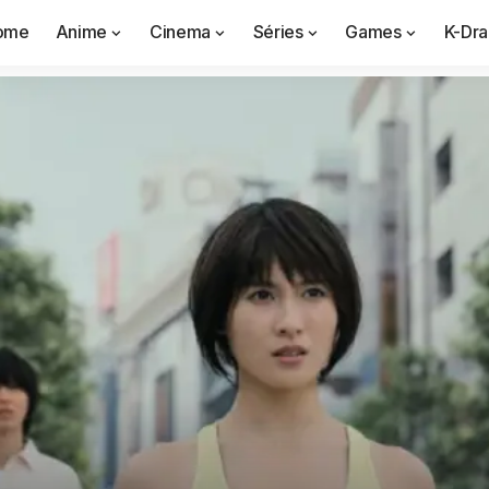
ome
Anime
Cinema
Séries
Games
K-Dr