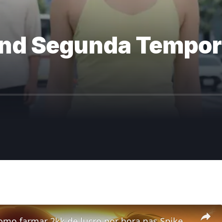
land Segunda Tempor
RubinOT: Como farmar 2kk de lucro por hora nas Spikes -8