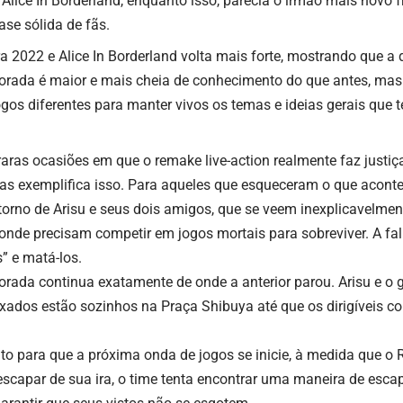
Alice In Borderland, enquanto isso, parecia o irmão mais novo
e sólida de fãs.
ra 2022 e
Alice In Borderland
volta mais forte, mostrando que a
orada
é maior e mais cheia de conhecimento do que antes, mas
gos diferentes para manter vivos os temas e ideias gerais que 
aras ocasiões em que o remake live-action realmente faz justi
s exemplifica isso. Para aqueles que esqueceram o que acontec
m torno de Arisu e seus dois amigos, que se veem inexplicavel
 onde precisam competir em jogos mortais para sobreviver. A fa
” e matá-los.
rada continua exatamente de onde a anterior parou.
Arisu e o 
xados estão sozinhos na Praça Shibuya até que os dirigíveis c
o para que a próxima onda de jogos se inicie, à medida que o 
scapar de sua ira, o time tenta encontrar uma maneira de esca