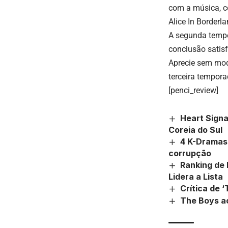
com a música, c
Alice In Borderl
A segunda tempo
conclusão satisf
Aprecie sem mode
terceira tempora
[penci_review]
Heart Signa
Coreia do Sul
4 K-Dramas 
corrupção
Ranking de
Lidera a Lista
Crítica de 
The Boys ac