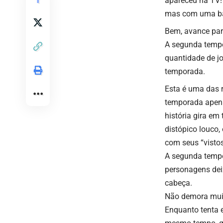
apareceu na TV! 
mas com uma bas
Bem, avance pa
A
segunda temp
quantidade de jo
temporada.
Esta é uma das r
temporada apena
história gira e
distópico louco,
com seus “vistos
A segunda tempo
personagens dei
cabeça.
Não demora muit
Enquanto tenta e