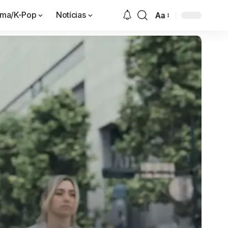
ama/K-Pop
Notícias
Aa