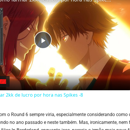
Play
Video
 2kk de lucro por hora nas Spikes -8
m o Round 6 sempre viria, especialmente considerando como 
ndo no ano passado e neste também. Mas, ironicamente, nem f