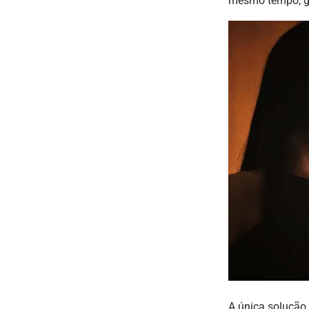
mesmo tempo, ga
A única solução