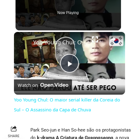
Now Playing
×
Yoo Young Chul: O maior serial killer da Coreia do Sul – O Assassino da Capa de Chuva
Play
Watch on
Video
Yoo Young Chul: O maior serial killer da Coreia do
Sul – O Assassino da Capa de Chuva
Park Seo-jun e Han So-hee são os protagonistas
SHARE
do
k-drama A Criatura de Gyeongseong
, a nova