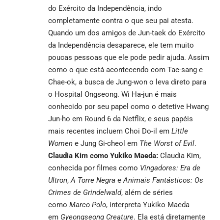
do Exército da Independência, indo
completamente contra o que seu pai atesta.
Quando um dos amigos de Jun-taek do Exército
da Independência desaparece, ele tem muito
poucas pessoas que ele pode pedir ajuda. Assim
como o que está acontecendo com Tae-sang e
Chae-ok, a busca de Jung-won o leva direto para
o Hospital Ongseong. Wi Ha-jun é mais
conhecido por seu papel como o detetive Hwang
Jun-ho em
Round 6 da Netflix
, e seus papéis
mais recentes incluem Choi Do-il em
Little
Women
e Jung Gi-cheol em
The Worst of Evil
.
Claudia Kim como Yukiko Maeda:
Claudia Kim,
conhecida por filmes como
Vingadores: Era de
Ultron
,
A Torre Negra
e
Animais Fantásticos: Os
Crimes de Grindelwald
, além de séries
como
Marco Polo
, interpreta Yukiko Maeda
em
Gyeongseong Creature
. Ela está diretamente