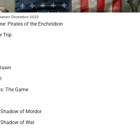
a Games Dezembro 2022
e: Pirates of the Enchiridion
r Trip
 Dawn
l
us: The Game
: Shadow of Mordor
: Shadow of War