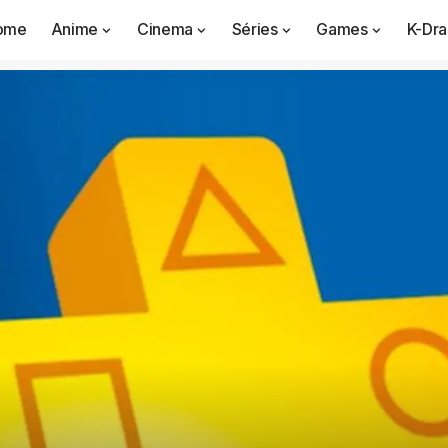
ome
Anime
Cinema
Séries
Games
K-Dr