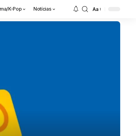
ama/K-Pop
Notícias
Aa