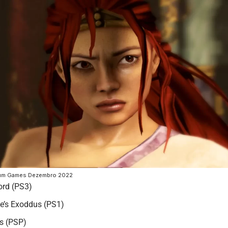
ium Games Dezembro 2022
rd (PS3)
e’s Exoddus (PS1)
es (PSP)