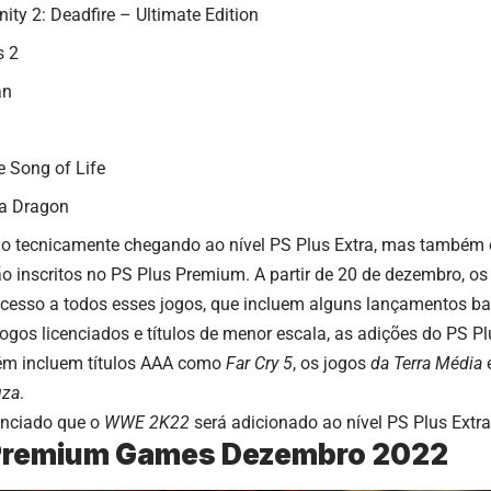
rnity 2: Deadfire – Ultimate Edition
s 2
an
e Song of Life
 a Dragon
ão tecnicamente chegando ao nível PS Plus Extra, mas também 
o inscritos no PS Plus Premium. A partir de 20 de dezembro, os
cesso a todos esses jogos, que incluem alguns lançamentos ba
ogos licenciados e títulos de menor escala, as adições do PS Pl
m incluem títulos AAA como
Far Cry 5
, os jogos
da Terra Média
e
uza
.
nciado que o
WWE 2K22
será adicionado ao nível PS Plus Extra a
 Premium Games Dezembro 2022