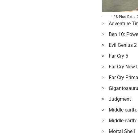
PS Plus Extr
Adventure Tim
Ben 10: Powe
Evil Genius 2
Far Cry 5
Far Cry New
Far Cry Prima
Gigantosaur
Judgment
Middle-earth
Middle-earth
Mortal Shell