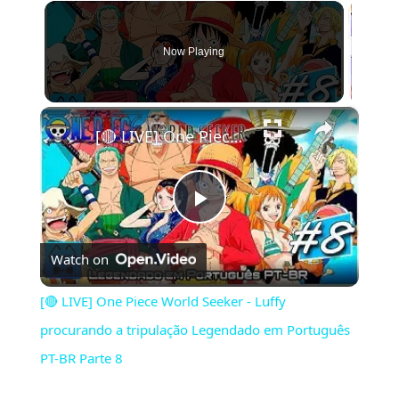
Now Playing
×
[🔴 LIVE] One Piece World Seeker - Luffy procurando a tripulação Legendado em Português PT-BR Parte 8
Play
Watch on
Video
[🔴 LIVE] One Piece World Seeker - Luffy
procurando a tripulação Legendado em Português
PT-BR Parte 8